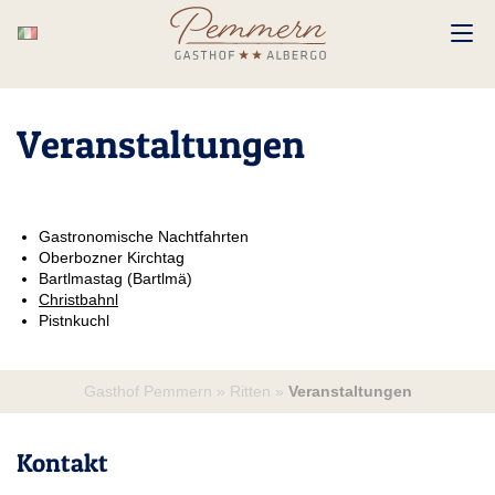
Veranstaltungen
Gastronomische Nachtfahrten
Oberbozner Kirchtag
Bartlmastag (Bartlmä)
Christbahnl
Pistnkuchl
Gasthof Pemmern
»
Ritten
»
Veranstaltungen
Kontakt